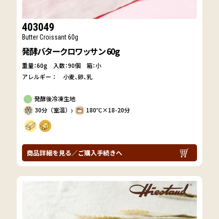
403049
Butter Croissant 60g
発酵バタークロワッサン 60g
重量：60g
入数：90個 箱：小
アレルギー：
小麦
卵
乳
発酵後冷凍生地
30分（室温）
180℃×18-20分
〉
商品詳細を見る／ご購入手続きへ