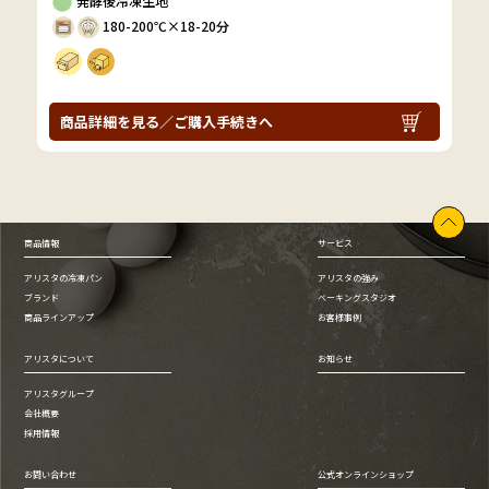
発酵後冷凍生地
180-200℃×18-20分
商品詳細を見る／ご購入手続きへ
商品情報
サービス
アリスタの冷凍パン
アリスタの強み
ブランド
ベーキングスタジオ
商品ラインアップ
お客様事例
アリスタについて
お知らせ
アリスタグループ
会社概要
採用情報
お問い合わせ
公式オンラインショップ