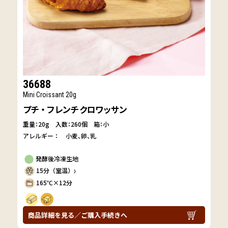
36688
Mini Croissant 20g
プチ・フレンチ クロワッサン
重量：20g
入数：260個 箱：小
アレルギー：
小麦
卵
乳
発酵後冷凍生地
15分（室温）
〉
165℃×12分
商品詳細を見る／ご購入手続きへ