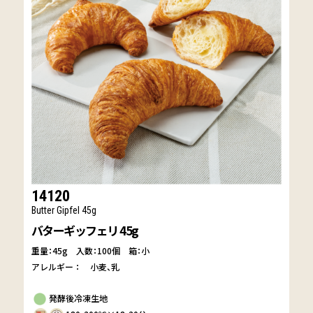
14120
Butter Gipfel 45g
バターギッフェリ 45g
重量：45g
入数：100個 箱：小
アレルギー：
小麦
乳
発酵後冷凍生地