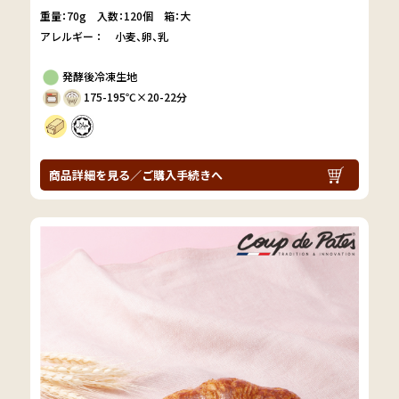
重量：70g
入数：120個 箱：大
アレルギー：
小麦
卵
乳
発酵後冷凍生地
175-195℃×20-22分
商品詳細を見る／ご購入手続きへ