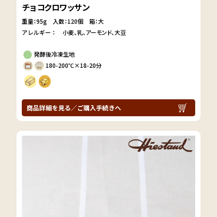
チョコクロワッサン
重量：95g
入数：120個 箱：大
アレルギー：
小麦
乳
アーモンド
大豆
発酵後冷凍生地
180-200℃×18-20分
商品詳細を見る／ご購入手続きへ