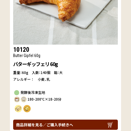
10120
Butter Gipfel 60g
バターギッフェリ 60g
重量：60g
入数：140個 箱：大
アレルギー：
小麦
乳
発酵後冷凍生地
180-200℃×18-20分
商品詳細を見る／ご購入手続きへ