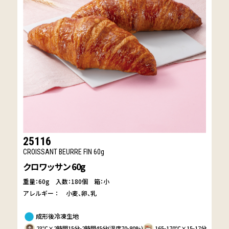
25116
CROISSANT BEURRE FIN 60g
クロワッサン 60g
重量：60g
入数：180個 箱：小
アレルギー：
小麦
卵
乳
成形後冷凍生地
23℃×2時間15分-2時間45分(湿度70-80%)
165-170℃×15-17分