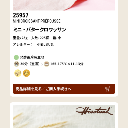
25957
MINI CROISSANT PRÉPOUSSÉ
ミニ・バタークロワッサン
重量：25g
入数：225個 箱：小
アレルギー：
小麦
卵
乳
発酵後冷凍生地
30分（室温）
165-175℃×11-13分
〉
商品詳細を見る／ご購入手続きへ