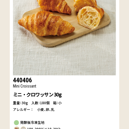
440406
Mini Croissant
ミニ・クロワッサン 30g
重量：30g
入数：180個 箱：小
アレルギー：
小麦
卵
乳
発酵後冷凍生地
180-200℃×18-20分