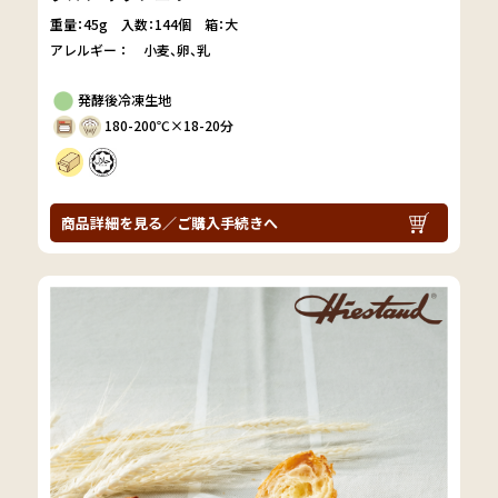
重量：45g
入数：144個 箱：大
アレルギー：
小麦
卵
乳
発酵後冷凍生地
180-200℃×18-20分
商品詳細を見る／ご購入手続きへ