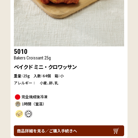
5010
Bakers Croissant 25g
ベイクド ミニ・クロワッサン
重量：25g
入数：64個 箱：小
アレルギー：
小麦
卵
乳
完全焼成後冷凍
1時間（室温）
商品詳細を見る／ご購入手続きへ