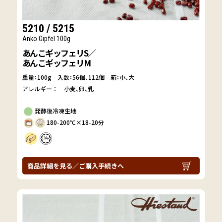
5210 / 5215
Anko Gipfel 100g
あんこギッフェリS／
あんこギッフェリM
重量：100g
入数：56個、112個 箱：小、大
アレルギー：
小麦
卵
乳
発酵後冷凍生地
180-200℃×18-20分
商品詳細を見る／ご購入手続きへ