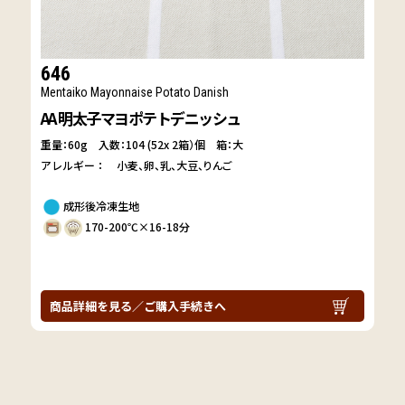
646
Mentaiko Mayonnaise Potato Danish
AA 明太子マヨポテトデニッシュ
重量：60g
入数：104 (52x 2箱）個 箱：大
アレルギー：
小麦
卵
乳
大豆
りんご
成形後冷凍生地
170-200℃×16-18分
商品詳細を見る／ご購入手続きへ