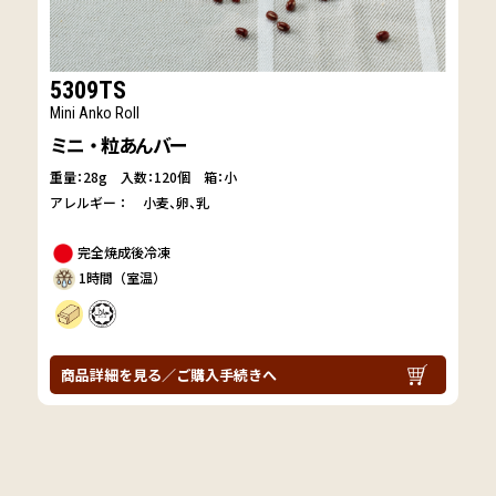
5309TS
Mini Anko Roll
ミニ・粒あんバー
重量：28g
入数：120個 箱：小
アレルギー：
小麦
卵
乳
完全焼成後冷凍
1時間（室温）
商品詳細を見る／ご購入手続きへ