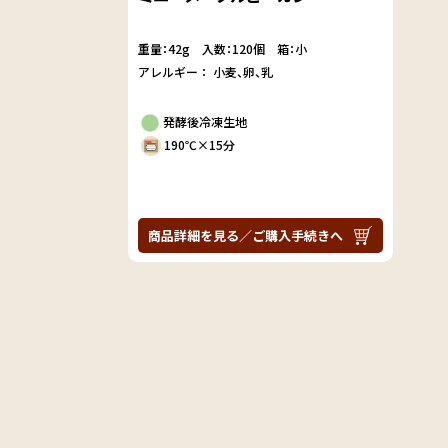
重量：42g
入数：120個 箱：小
アレルギー：
小麦
卵
乳
発酵後冷凍生地
190℃×15分
商品詳細を見る／ご購入手続きへ