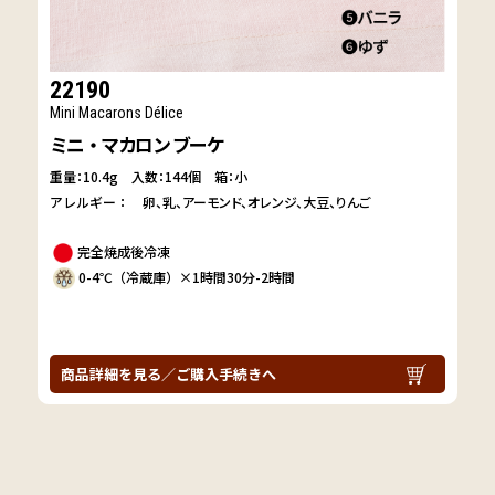
22190
Mini Macarons Délice
ミニ・マカロン ブーケ
重量：10.4g
入数：144個 箱：小
アレルギー：
卵
乳
アーモンド
オレンジ
大豆
りんご
完全焼成後冷凍
0-4℃（冷蔵庫）×1時間30分-2時間
商品詳細を見る／ご購入手続きへ