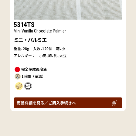
5314TS
Mini Vanilla Chocolate Palmier
ミニ・パルミエ
重量：28g
入数：120個 箱：小
アレルギー：
小麦
卵
乳
大豆
完全焼成後冷凍
1時間（室温）
商品詳細を見る／ご購入手続きへ