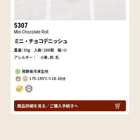
5307
Mini Chocolate Roll
ミニ・チョコデニッシュ
重量：33g
入数：200個 箱：小
アレルギー：
小麦
卵
乳
発酵後冷凍生地
175-195℃×18-20分
商品詳細を見る／ご購入手続きへ