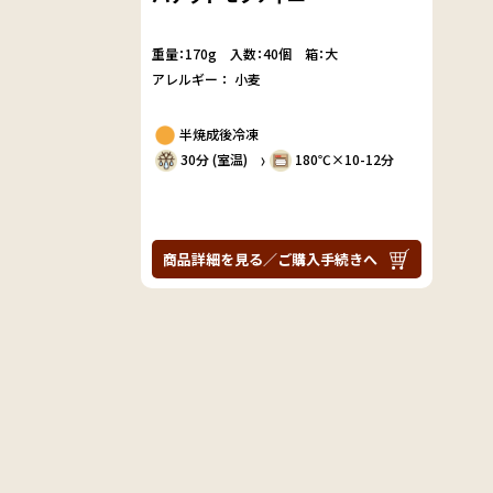
重量：170g
入数：40個 箱：大
アレルギー：
小麦
半焼成後冷凍
30分 (室温)
180℃×10-12分
〉
商品詳細を見る／ご購入手続きへ