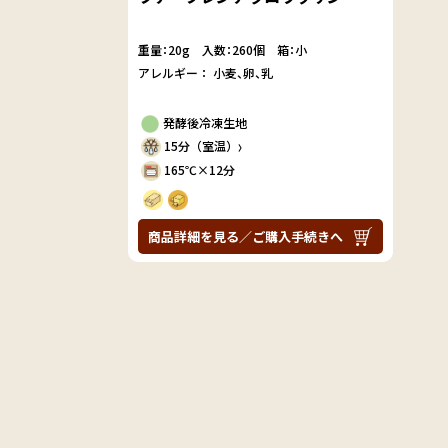
重量：20g
入数：260個 箱：小
アレルギー：
小麦
卵
乳
発酵後冷凍生地
15分（室温）
〉
165℃×12分
商品詳細を見る／ご購入手続きへ