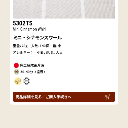
5302TS
Mini Cinnamon Whirl
ミニ・シナモンスワール
重量：28g
入数：140個 箱：小
アレルギー：
小麦
卵
乳
大豆
完全焼成後冷凍
30-40分（室温）
商品詳細を見る／ご購入手続きへ