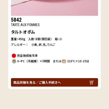
5842
TARTE AUX POMMES
タルト オ ポム
重量：450g
入数：8個（個包装） 箱：小
アレルギー：
小麦
卵
乳
りんご
完全焼成後冷凍
0-4℃（冷蔵庫）×5時間 または
210℃×10-15分
商品詳細を見る／ご購入手続きへ