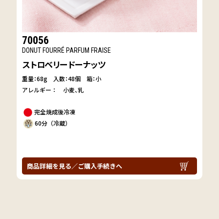
70056
DONUT FOURRÉ PARFUM FRAISE
ストロベリードーナッツ
重量：68g
入数：48個 箱：小
アレルギー：
小麦
乳
完全焼成後冷凍
60分（冷蔵）
商品詳細を見る／ご購入手続きへ