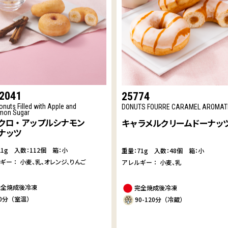
2041
25774
onuts Filled with Apple and
DONUTS FOURRE CARAMEL AROMAT
mon Sugar
クロ・アップルシナモン
キャラメルクリームドーナッ
ナッツ
21g
入数：112個 箱：小
重量：71g
入数：48個 箱：小
ルギー：
小麦
乳
オレンジ
りんご
アレルギー：
小麦
乳
完全焼成後冷凍
完全焼成後冷凍
30分（室温）
90-120分（冷蔵）