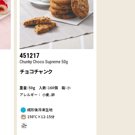
451217
Chunky Choco Supreme 50g
チョコチャンク
重量：50g
入数：160個 箱：小
アレルギー：
小麦
卵
成形後冷凍生地
150℃×12-15分