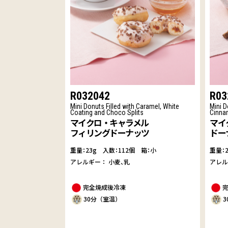
R032042
R03
Mini Donuts Filled with Caramel, White
Mini D
Coating and Choco Splits
Cinna
マイクロ・キャラメル
マイ
フィリングドーナッツ
ドー
重量：23g
入数：112個 箱：小
重量：
アレルギー：
小麦
乳
アレ
完全焼成後冷凍
30分（室温）