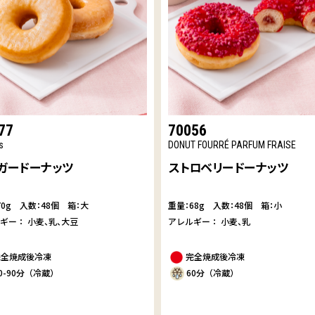
77
70056
s
DONUT FOURRÉ PARFUM FRAISE
ガードーナッツ
ストロベリードーナッツ
70g
入数：48個 箱：大
重量：68g
入数：48個 箱：小
ルギー：
小麦
乳
大豆
アレルギー：
小麦
乳
完全焼成後冷凍
完全焼成後冷凍
0-90分（冷蔵）
60分（冷蔵）