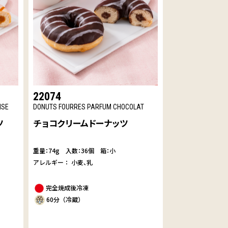
22074
ISE
DONUTS FOURRES PARFUM CHOCOLAT
ツ
チョコクリームドーナッツ
重量：74g
入数：36個 箱：小
アレルギー：
小麦
乳
完全焼成後冷凍
60分（冷蔵）