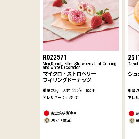
R022571
251
Mini Donuts Filled Strawberry Pink Coating
Donut
and White Decoration
マイクロ・ストロベリー
シュ
フィリングドーナッツ
重量：23g
入数：112個 箱：小
重量：
アレルギー：
小麦
乳
アレ
完全焼成後冷凍
30分（室温）
6