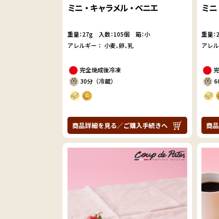
ミニ・キャラメル・ベニエ
ミニ
重量：27g
入数：105個 箱：小
重量：
アレルギー：
小麦
卵
乳
アレ
完全焼成後冷凍
30分（冷蔵）
商品詳細を見る／ご購入手続きへ
商