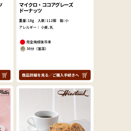
ツ
マイクロ・ココアグレーズ
ドーナッツ
重量：18g
入数：112個 箱：小
アレルギー：
小麦
乳
完全焼成後冷凍
30分（室温）
商品詳細を見る／ご購入手続きへ