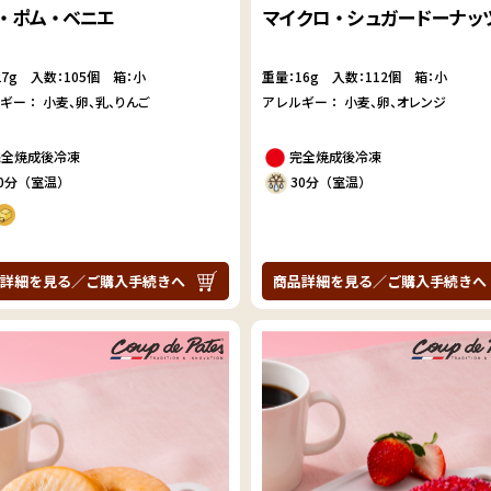
・ポム・ベニエ
マイクロ・シュガードーナッ
27g
入数：105個 箱：小
重量：16g
入数：112個 箱：小
ルギー：
小麦
卵
乳
りんご
アレルギー：
小麦
卵
オレンジ
完全焼成後冷凍
完全焼成後冷凍
60分（室温）
30分（室温）
品詳細を見る／ご購入手続きへ
商品詳細を見る／ご購入手続きへ